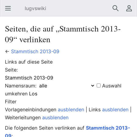
lugvswiki
Hauptmenü öffnen
Suchen
Benutzermenü
Seiten, die auf „Stammtisch 2013-
09“ verlinken
←
Stammtisch 2013-09
Links auf diese Seite
Seite:
Namensraum:
Auswahl
umkehren
Filter
Vorlageneinbindungen
ausblenden
| Links
ausblenden
|
Weiterleitungen
ausblenden
Die folgenden Seiten verlinken auf
Stammtisch 2013-
09
: