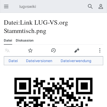
lugvswiki
Hauptmenü öffnen
Suchen
Benutzermenü
Datei:Link LUG-VS.org
Stammtisch.png
Datei
Diskussion
Sprache
Beobachten
Versionsgeschichte
Bearbeiten
Mehr
Datei
Dateiversionen
Dateiverwendung