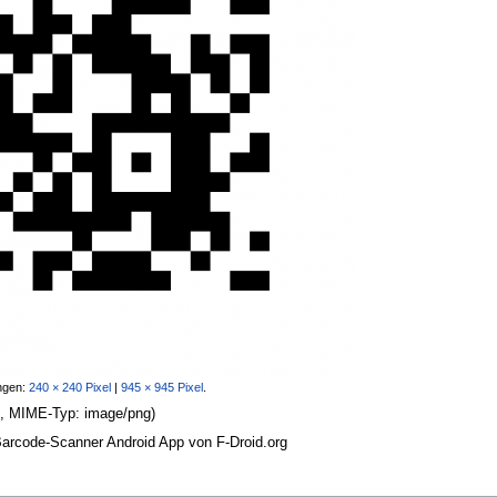
ngen:
240 × 240 Pixel
|
945 × 945 Pixel
.
KB, MIME-Typ:
image/png
)
arcode-Scanner Android App von F-Droid.org