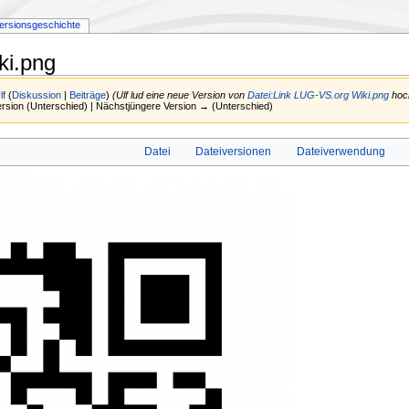
ersionsgeschichte
ki.png
lf
(
Diskussion
|
Beiträge
)
(Ulf lud eine neue Version von
Datei:Link LUG-VS.org Wiki.png
hoc
Version (Unterschied) | Nächstjüngere Version → (Unterschied)
Datei
Dateiversionen
Dateiverwendung