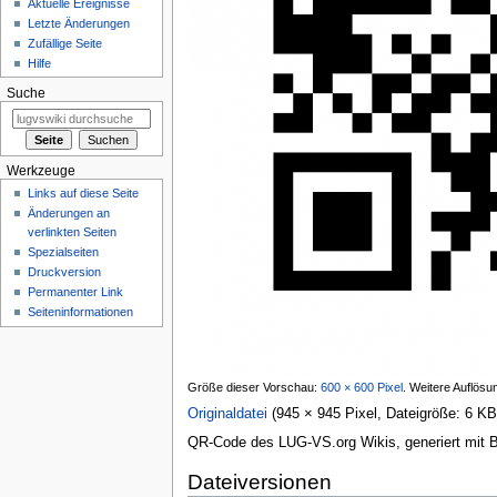
Aktuelle Ereignisse
Letzte Änderungen
Zufällige Seite
Hilfe
Suche
Werkzeuge
Links auf diese Seite
Änderungen an
verlinkten Seiten
Spezialseiten
Druckversion
Permanenter Link
Seiten­informationen
Größe dieser Vorschau:
600 × 600 Pixel
.
Weitere Auflösu
Originaldatei
‎
(945 × 945 Pixel, Dateigröße: 6 
QR-Code des LUG-VS.org Wikis, generiert mit B
Dateiversionen