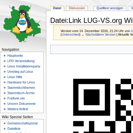
Datei
Diskussion
Quelltext anzeigen
V
Datei:Link LUG-VS.org Wi
Version vom 14. Dezember 2016, 21:24 Uhr von
U
(
Unterschied
)
← Nächstältere Version
| Aktuelle 
Zur
Zur
Navigation
Navigation
Suche
Hauptseite
springen
springen
LPD-Veranstaltung
Linux Installationsparty
Umstieg auf Linux
Linux Hilfe
Hardware für Linux
Stammtischthemen
Stammtisch-Archiv
Freifunk.net
Unsere Dokumente
Weitere Artikel
Wiki Spezial Seiten
Gemeinschafts­portal
Dateiliste