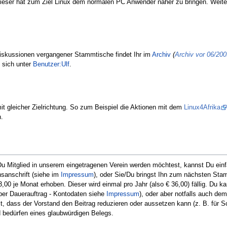
. Dieser hat zum Ziel Linux dem normalen PC Anwender näher zu bringen. Weit
iskussionen vergangener Stammtische findet Ihr im
Archiv
(
Archiv vor 06/200
 sich unter
Benutzer:Ulf
.
it gleicher Zielrichtung. So zum Beispiel die Aktionen mit dem
Linux4Afrika
.
 Du Mitglied in unserem eingetragenen Verein werden möchtest, kannst Du ein
nsanschrift (siehe im
Impressum
), oder Sie/Du bringst Ihn zum nächsten Stam
€ 3,00 je Monat erhoben. Dieser wird einmal pro Jahr (also € 36,00) fällig. Du
. per Dauerauftrag - Kontodaten siehe
Impressum
), oder aber notfalls auch de
t, dass der Vorstand den Beitrag reduzieren oder aussetzen kann (z. B. für
 bedürfen eines glaubwürdigen Belegs.