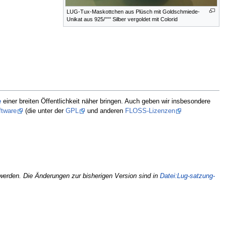
LUG-Tux-Maskottchen aus Plüsch mit Goldschmiede-
Unikat aus 925/°°° Silber vergoldet mit Colorid
e
einer breiten Öffentlichkeit näher bringen. Auch geben wir insbesondere
ftware
(die unter der
GPL
und anderen
FLOSS-Lizenzen
erden. Die Änderungen zur bisherigen Version sind in
Datei:Lug-satzung-