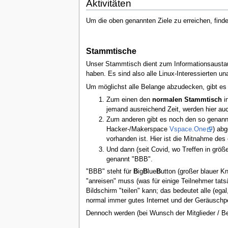
Aktivitäten
Um die oben genannten Ziele zu erreichen, fin
Stammtische
Unser Stammtisch dient zum Informationsaustaus
haben. Es sind also alle Linux-Interessierten u
Um möglichst alle Belange abzudecken, gibt es
Zum einen den
normalen Stammtisch
i
jemand ausreichend Zeit, werden hier au
Zum anderen gibt es noch den so genan
Hacker-/Makerspace
Vspace.One
) abg
vorhanden ist. Hier ist die Mitnahme des
Und dann (seit Covid, wo Treffen in größ
genannt "BBB".
"BBB" steht für
B
ig
B
lue
B
utton (großer blauer K
"anreisen" muss (was für einige Teilnehmer tat
Bildschirm "teilen" kann; das bedeutet alle (eg
normal immer gutes Internet und der Geräuschpege
Dennoch werden (bei Wunsch der Mitglieder / Be