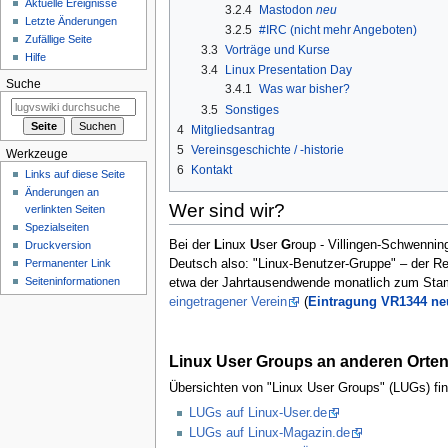
Aktuelle Ereignisse
3.2.4
Mastodon
neu
Letzte Änderungen
3.2.5
#IRC (nicht mehr Angeboten)
Zufällige Seite
3.3
Vorträge und Kurse
Hilfe
3.4
Linux Presentation Day
Suche
3.4.1
Was war bisher?
3.5
Sonstiges
4
Mitgliedsantrag
5
Vereinsgeschichte / -historie
Werkzeuge
6
Kontakt
Links auf diese Seite
Änderungen an
Wer sind wir?
verlinkten Seiten
Spezialseiten
Bei der
L
inux
U
ser
G
roup - Villingen-Schwenni
Druckversion
Deutsch also: "Linux-Benutzer-Gruppe" – der R
Permanenter Link
Seiten­informationen
etwa der Jahrtausendwende monatlich zum Stamm
eingetragener Verein
(
Eintragung VR1344 ne
Linux User Groups an anderen Orte
Übersichten von "Linux User Groups" (LUGs) fin
LUGs auf Linux-User.de
LUGs auf Linux-Magazin.de