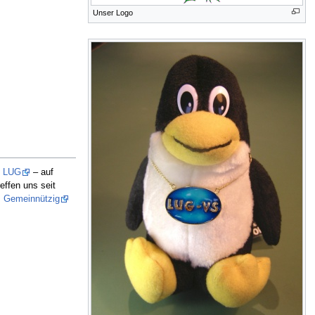
Unser Logo
z
LUG
– auf
reffen uns seit
s
Gemeinnützig