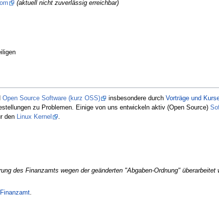
com
(aktuell nicht zuverlässig erreichbar)
iligen
d
Open Source Software (kurz OSS)
insbesondere durch
Vorträge und Kurs
estellungen zu Problemen. Einige von uns entwickeln aktiv (Open Source)
So
ür den
Linux Kernel
.
erung des Finanzamts wegen der geänderten "Abgaben-Ordnung" überarbeitet w
Finanzamt
.