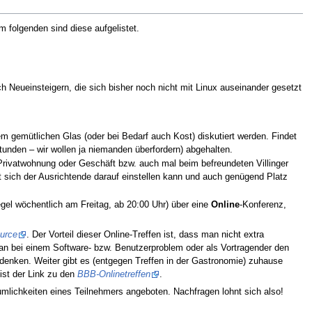
 Im folgenden sind diese aufgelistet.
Neueinsteigern, die sich bisher noch nicht mit Linux auseinander gesetzt
m gemütlichen Glas (oder bei Bedarf auch Kost) diskutiert werden. Findet
tunden – wir wollen ja niemanden überfordern) abgehalten.
r Privatwohnung oder Geschäft bzw. auch mal beim befreundeten Villinger
it sich der Ausrichtende darauf einstellen kann und auch genügend Platz
egel wöchentlich am Freitag, ab 20:00 Uhr) über eine
Online
-Konferenz,
urce
. Der Vorteil dieser Online-Treffen ist, dass man nicht extra
man bei einem Software- bzw. Benutzerproblem oder als Vortragender den
tdenken. Weiter gibt es (entgegen Treffen in der Gastronomie) zuhause
 ist der Link zu den
BBB-Onlinetreffen
.
mlichkeiten eines Teilnehmers angeboten. Nachfragen lohnt sich also!