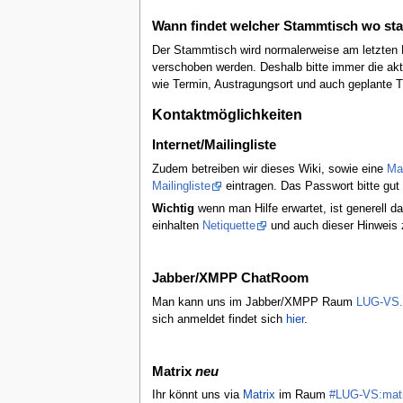
Wann findet welcher Stammtisch wo sta
Der Stammtisch wird normalerweise am letzten 
verschoben werden. Deshalb bitte immer die akt
wie Termin, Austragungsort und auch geplante T
Kontaktmöglichkeiten
Internet/Mailingliste
Zudem betreiben wir dieses Wiki, sowie eine
Mai
Mailingliste
eintragen. Das Passwort bitte gu
Wichtig
wenn man Hilfe erwartet, ist generell d
einhalten
Netiquette
und auch dieser Hinwei
Jabber/XMPP ChatRoom
Man kann uns im Jabber/XMPP Raum
LUG-VS.
sich anmeldet findet sich
hier
.
Matrix
neu
Ihr könnt uns via
Matrix
im Raum
#LUG-VS:matr