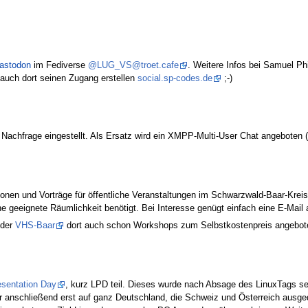
astodon
im Fediverse
@LUG_VS@troet.cafe
. Weitere Infos bei Samuel Ph
 auch dort seinen Zugang erstellen
social.sp-codes.de
;-)
Nachfrage eingestellt. Als Ersatz wird ein XMPP-Multi-User Chat angeboten (s
onen und Vorträge für öffentliche Veranstaltungen im Schwarzwald-Baar-Kreis (
ine geeignete Räumlichkeit benötigt. Bei Interesse genügt einfach eine E-Mail
 der
VHS-Baar
dort auch schon Workshops zum Selbstkostenpreis angeboten.
esentation Day
, kurz LPD teil. Dieses wurde nach Absage des LinuxTags se
er anschließend erst auf ganz Deutschland, die Schweiz und Österreich ausge