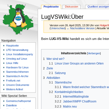
Projektseite
Diskussion
Quelltext anzeige
LugVSWiki:Über
Version vom 26. April 2025, 13:38 Uhr von
Holger
(
Unterschied
)
← Nächstältere Version
| Aktuelle 
Zur
Zur
Beim
LUG-VS-Wiki
handelt es sich um die Inte
Navigation
Navigation
Suche
Hauptseite
springen
springen
LPD-Veranstaltung
Inhaltsverzeichnis
Linux Installationsparty
1
Wer sind wir?
Umstieg auf Linux
Linux Hilfe
1.1
Linux User Groups an anderen Orten
Hardware für Linux
2
Ziele
Stammtischthemen
2.1
Satzung
Stammtisch-Archiv
3
Aktivitäten
Freifunk.net
3.1
Stammtische
Unsere Dokumente
3.1.1
Wann findet welcher Stammtisch wo
Weitere Artikel
3.2
Kontaktmöglichkeiten
Wiki Spezial Seiten
3.2.1
Internet/Mailingliste
Gemeinschafts­portal
3.2.2
Jabber/XMPP ChatRoom
Dateiliste
3.2.3
Matrix
neu