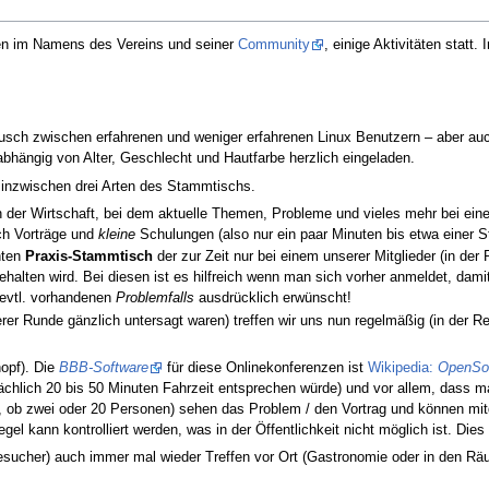
den im Namens des Vereins und seiner
Community
, einige Aktivitäten statt.
ch zwischen erfahrenen und weniger erfahrenen Linux Benutzern – aber auch 
nabhängig von Alter, Geschlecht und Hautfarbe herzlich eingeladen.
 inzwischen drei Arten des Stammtischs.
n der Wirtschaft, bei dem aktuelle Themen, Probleme und vieles mehr bei eine
ch Vorträge und
kleine
Schulungen (also nur ein paar Minuten bis etwa einer S
nten
Praxis-Stammtisch
der zur Zeit nur bei einem unserer Mitglieder (in de
ehalten wird. Bei diesen ist es hilfreich wenn man sich vorher anmeldet, dam
 evtl. vorhandenen
Problemfalls
ausdrücklich erwünscht!
erer Runde gänzlich untersagt waren) treffen wir uns nun regelmäßig (in der R
nopf). Die
BBB-Software
für diese Onlinekonferenzen ist
Wikipedia:
OpenSo
sächlich 20 bis 50 Minuten Fahrzeit entsprechen würde) und vor allem, dass 
al, ob zwei oder 20 Personen) sehen das Problem / den Vortrag und können mi
l kann kontrolliert werden, was in der Öffentlichkeit nicht möglich ist. Dies
sucher) auch immer mal wieder Treffen vor Ort (Gastronomie oder in den Räu