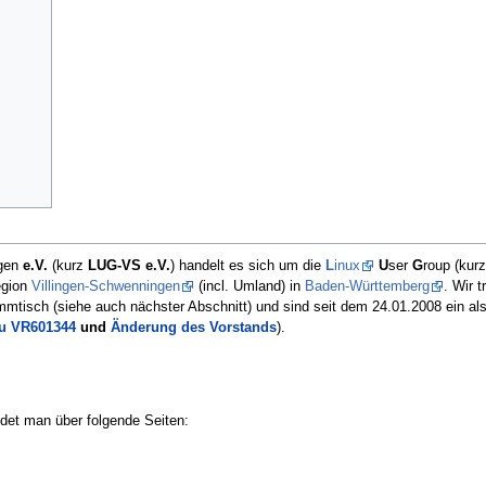
ngen
e.V.
(kurz
LUG-VS e.V.
) handelt es sich um die
L
inux
U
ser
G
roup (kur
egion
Villingen-Schwenningen
(incl. Umland) in
Baden-Württemberg
. Wir t
tisch (siehe auch nächster Abschnitt) und sind seit dem 24.01.2008 ein al
u VR601344
und
Änderung des Vorstands
).
n
det man über folgende Seiten: