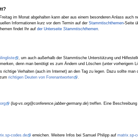
tt?
Freitag im Monat abgehalten kann aber aus einem besonderen Anlass auch noc
uellen Informationen kurz vor dem Termin auf der
Stammtischthemen
-Seite ü
hemen findet Ihr auf
der Unterseite
Stammtischthemen
.
lingliste
, um auch außerhalb der Stammtische Unterstützung und Hilfestel
t merken, denn man benötigt es zum Ändern und Löschen (unter vorherigem L
as richtige Verhalten (auch im Internet) an den Tag zu legen. Dazu sollte ma
s zum
richtigen Deuten von Forenantworten
.
org
(
lug-vs.org@conference.jabber-germany.de
) treffen. Eine Beschreibun
ix.sp-codes.de
erreichen. Weitere Infos bei Samuel Philipp auf
matrix.sp-