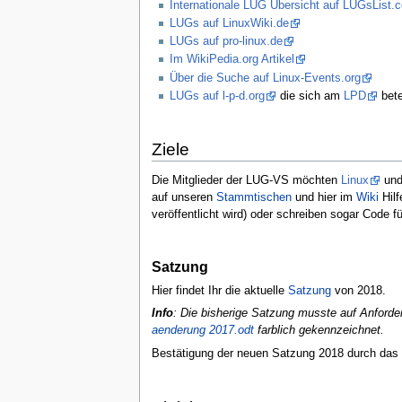
Internationale LUG Übersicht auf LUGsList.
LUGs auf LinuxWiki.de
LUGs auf pro-linux.de
Im WikiPedia.org Artikel
Über die Suche auf Linux-Events.org
LUGs auf l-p-d.org
die sich am
LPD
bete
Ziele
Die Mitglieder der LUG-VS möchten
Linux
un
auf unseren
Stammtischen
und hier im
Wiki
Hilf
veröffentlicht wird) oder schreiben sogar Code f
Satzung
Hier findet Ihr die aktuelle
Satzung
von 2018.
Info
: Die bisherige Satzung musste auf Anford
aenderung 2017.odt
farblich gekennzeichnet.
Bestätigung der neuen Satzung 2018 durch das