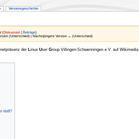
n
Versionsgeschichte
W
(
Diskussion
|
Beiträge
)
Version (Unterschied) | Nächstjüngere Version → (Unterschied)
rnetpräsenz der
L
inux
U
ser
G
roup Villingen-Schwenningen e.V. auf Wikimedia
 statt?