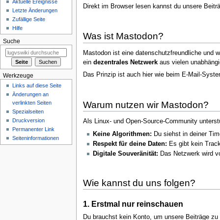
Aktuelle Ereignisse
Direkt im Browser lesen kannst du unsere Beitr
Letzte Änderungen
Zufällige Seite
Hilfe
Was ist Mastodon?
Suche
Mastodon ist eine datenschutzfreundliche und w
ein
dezentrales Netzwerk
aus vielen unabhängi
Das Prinzip ist auch hier wie beim E-Mail-Syst
Werkzeuge
Links auf diese Seite
Änderungen an
Warum nutzen wir Mastodon?
verlinkten Seiten
Spezialseiten
Druckversion
Als Linux- und Open-Source-Community unterstüt
Permanenter Link
Keine Algorithmen:
Du siehst in deiner Tim
Seiten­informationen
Respekt für deine Daten:
Es gibt kein Trac
Digitale Souveränität:
Das Netzwerk wird von
Wie kannst du uns folgen?
1. Erstmal nur reinschauen
Du brauchst kein Konto, um unsere Beiträge zu l