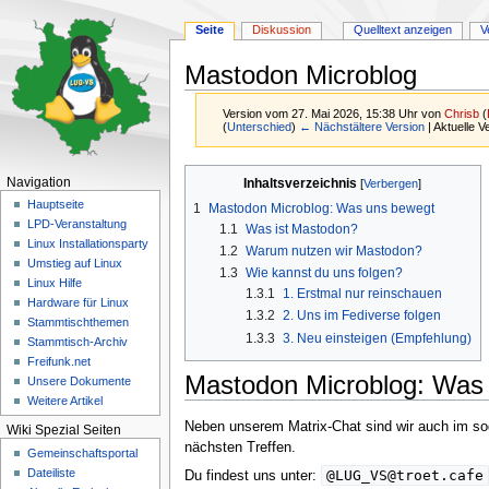
Seite
Diskussion
Quelltext anzeigen
V
Mastodon Microblog
Version vom 27. Mai 2026, 15:38 Uhr von
Chrisb
(
(
Unterschied
)
← Nächstältere Version
| Aktuelle 
Zur
Zur
Navigation
Inhaltsverzeichnis
Navigation
Suche
Hauptseite
1
Mastodon Microblog: Was uns bewegt
springen
springen
LPD-Veranstaltung
1.1
Was ist Mastodon?
Linux Installationsparty
1.2
Warum nutzen wir Mastodon?
Umstieg auf Linux
1.3
Wie kannst du uns folgen?
Linux Hilfe
1.3.1
1. Erstmal nur reinschauen
Hardware für Linux
1.3.2
2. Uns im Fediverse folgen
Stammtischthemen
1.3.3
3. Neu einsteigen (Empfehlung)
Stammtisch-Archiv
Freifunk.net
Mastodon Microblog: Was
Unsere Dokumente
Weitere Artikel
Neben unserem Matrix-Chat sind wir auch im s
Wiki Spezial Seiten
nächsten Treffen.
Gemeinschafts­portal
Dateiliste
@LUG_VS@troet.cafe
Du findest uns unter: