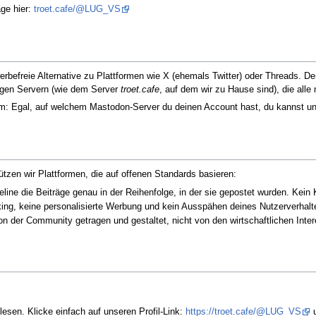
äge hier:
troet.cafe/@LUG_VS
erbefreie Alternative zu Plattformen wie X (ehemals Twitter) oder Threads. D
gen Servern (wie dem Server
troet.cafe
, auf dem wir zu Hause sind), die all
em: Egal, auf welchem Mastodon-Server du deinen Account hast, du kannst uns
zen wir Plattformen, die auf offenen Standards basieren:
eline die Beiträge genau in der Reihenfolge, in der sie gepostet wurden. K
king, keine personalisierte Werbung und kein Ausspähen deines Nutzerverhalt
 der Community getragen und gestaltet, nicht von den wirtschaftlichen Inter
esen. Klicke einfach auf unseren Profil-Link:
https://troet.cafe/@LUG_VS
u