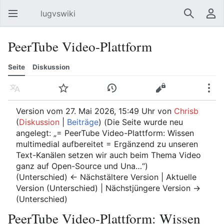
lugvswiki
Hauptmenü öffnen
Suchen
Benutzermenü
PeerTube Video-Plattform
Seite
Diskussion
Sprache
Beobachten
Versionsgeschichte
Bearbeiten
Mehr
Version vom 27. Mai 2026, 15:49 Uhr von
Chrisb
(
Diskussion
|
Beiträge
)
(Die Seite wurde neu
angelegt: „= PeerTube Video-Plattform: Wissen
multimedial aufbereitet = Ergänzend zu unseren
Text-Kanälen setzen wir auch beim Thema Video
ganz auf Open-Source und Una…“)
(Unterschied) ← Nächstältere Version | Aktuelle
Version (Unterschied) | Nächstjüngere Version →
(Unterschied)
PeerTube Video-Plattform: Wissen