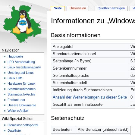
Seite
Diskussion
Quelltext anzeigen
V
Informationen zu „Window
Zur
Zur
Basisinformationen
Navigation
Suche
springen
springen
Anzeigetitel
Wi
Navigation
Standardsortierschlüssel
Wi
Hauptseite
Seitenlänge (in Bytes)
6.
LPD-Veranstaltung
Linux Installationsparty
Seitenkennnummer
22
Umstieg auf Linux
Seiteninhaltssprache
de
Linux Hilfe
Seiteninhaltsmodell
Wi
Hardware für Linux
Stammtischthemen
Indizierung durch Suchmaschinen
Er
Stammtisch-Archiv
Anzahl der Weiterleitungen zu dieser Seite
0
Freifunk.net
Gezählt als eine Inhaltsseite
Ja
Unsere Dokumente
Weitere Artikel
Seitenschutz
Wiki Spezial Seiten
Gemeinschafts­portal
Bearbeiten
Alle Benutzer (unbeschränkt)
Dateiliste