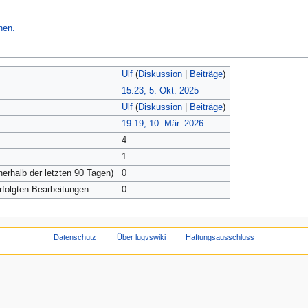
hen.
Ulf
(
Diskussion
|
Beiträge
)
15:23, 5. Okt. 2025
Ulf
(
Diskussion
|
Beiträge
)
19:19, 10. Mär. 2026
4
1
nerhalb der letzten 90 Tagen)
0
erfolgten Bearbeitungen
0
Datenschutz
Über lugvswiki
Haftungsausschluss