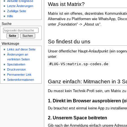
Aktuelle Ereignisse
Was ist Matrix?
Letzte Änderungen
Zufällige Seite
Matrix ist ein offenes, dezentrales Kommunikat
Hilfe
Alternative zu Plattformen wie WhatsApp, Discor
Suche
unter „Foundation“ -> „About us“.
So findest du uns
Werkzeuge
Links auf diese Seite
Unser öffentlicher Haupt-Anlaufpunkt (ein soge
Änderungen an
unter:
verlinkten Seiten
#LUG-VS:matrix.sp-codes.de
Spezialseiten
Druckversion
Permanenter Link
Seiten­informationen
Ganz einfach: Mitmachen in 3 Sc
Du musst kein Technik-Profi sein, um Matrix zu n
1. Direkt im Browser ausprobieren (oh
Du brauchst erst einmal keine App zu installiere
2. Unserem Space beitreten
Gib nach der Anmeldung einfach unsere Adres