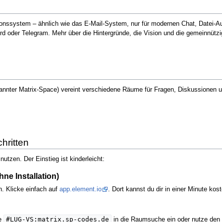
ionssystem – ähnlich wie das E-Mail-System, nur für modernen Chat, Datei-Au
d oder Telegram. Mehr über die Hintergründe, die Vision und die gemeinnützig
nannter Matrix-Space) vereint verschiedene Räume für Fragen, Diskussionen 
hritten
utzen. Der Einstieg ist kinderleicht:
ne Installation)
n. Klicke einfach auf
app.element.io
. Dort kannst du dir in einer Minute kos
#LUG-VS:matrix.sp-codes.de
se
in die Raumsuche ein oder nutze den