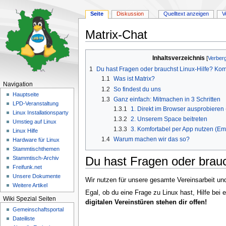
Seite
Diskussion
Quelltext anzeigen
V
Matrix-Chat
Zur
Zur
Inhaltsverzeichnis
Navigation
Suche
1
Du hast Fragen oder brauchst Linux-Hilfe? Kom
springen
springen
1.1
Was ist Matrix?
Navigation
1.2
So findest du uns
Hauptseite
1.3
Ganz einfach: Mitmachen in 3 Schritten
LPD-Veranstaltung
1.3.1
1. Direkt im Browser ausprobieren (
Linux Installationsparty
1.3.2
2. Unserem Space beitreten
Umstieg auf Linux
1.3.3
3. Komfortabel per App nutzen (Em
Linux Hilfe
1.4
Warum machen wir das so?
Hardware für Linux
Stammtischthemen
Du hast Fragen oder brauc
Stammtisch-Archiv
Freifunk.net
Unsere Dokumente
Wir nutzen für unsere gesamte Vereinsarbeit un
Weitere Artikel
Egal, ob du eine Frage zu Linux hast, Hilfe be
Wiki Spezial Seiten
digitalen Vereinstüren stehen dir offen!
Gemeinschafts­portal
Dateiliste