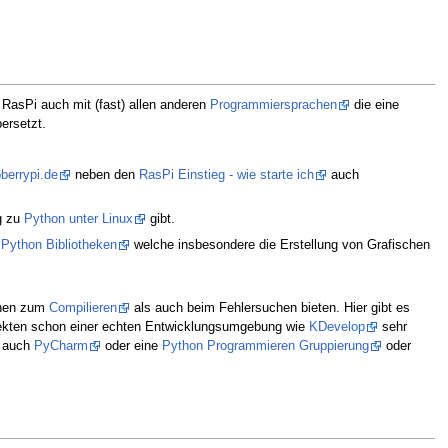
RasPi auch mit (fast) allen anderen
Programmiersprachen
die eine
ersetzt.
pberrypi.de
neben den
RasPi Einstieg - wie starte ich
auch
g zu
Python unter Linux
gibt.
Python Bibliotheken
welche insbesondere die Erstellung von Grafischen
onen zum
Compilieren
als auch beim Fehlersuchen bieten. Hier gibt es
jekten schon einer echten Entwicklungsumgebung wie
KDevelop
sehr
r auch
PyCharm
oder eine
Python Programmieren Gruppierung
oder