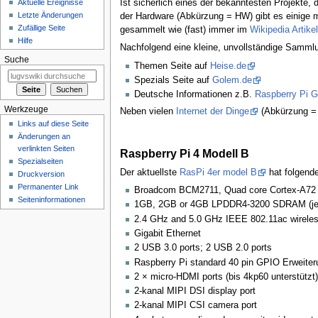
Aktuelle Ereignisse
Ist sicherlich eines der bekanntesten Projekte
Letzte Änderungen
der Hardware (Abkürzung = HW) gibt es einige 
Zufällige Seite
gesammelt wie (fast) immer im
Wikipedia Artikel
Hilfe
Nachfolgend eine kleine, unvollständige Samml
Suche
Themen Seite auf
Heise.de
Spezials Seite auf
Golem.de
Deutsche Informationen z.B.
Raspberry Pi G
Werkzeuge
Neben vielen
Internet der Dinge
(Abkürzung = I
Links auf diese Seite
Änderungen an
verlinkten Seiten
Raspberry Pi 4 Modell B
Spezialseiten
Der aktuellste
RasPi 4er model B
hat folgend
Druckversion
Permanenter Link
Broadcom BCM2711, Quad core Cortex-A72 
Seiten­informationen
1GB, 2GB or 4GB LPDDR4-3200 SDRAM (je 
2.4 GHz and 5.0 GHz IEEE 802.11ac wireles
Gigabit Ethernet
2 USB 3.0 ports; 2 USB 2.0 ports
Raspberry Pi standard 40 pin GPIO Erweiter
2 × micro-HDMI ports (bis 4kp60 unterstützt)
2-kanal MIPI DSI display port
2-kanal MIPI CSI camera port