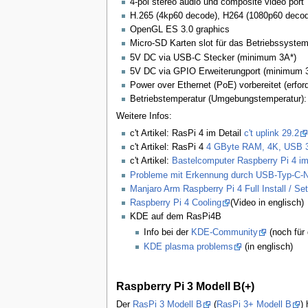
4-pol stereo audio und composite video port
H.265 (4kp60 decode), H264 (1080p60 deco
OpenGL ES 3.0 graphics
Micro-SD Karten slot für das Betriebssyste
5V DC via USB-C Stecker (minimum 3A*)
5V DC via GPIO Erweiterungport (minimum 
Power over Ethernet (PoE) vorbereitet (erfo
Betriebstemperatur (Umgebungstemperatur):
Weitere Infos:
c't Artikel: RasPi 4 im Detail
c't uplink 29.2
c't Artikel: RasPi 4
4 GByte RAM, 4K, USB 3
c't Artikel:
Bastelcomputer Raspberry Pi 4 im
Probleme mit Erkennung durch USB-Typ-C-Ne
Manjaro Arm Raspberry Pi 4 Full Install / S
Raspberry Pi 4 Cooling
(Video in englisch)
KDE auf dem RasPi4B
Info bei der
KDE-Community
(noch für
KDE plasma problems
(in englisch)
Raspberry Pi 3 Modell B(+)
Der
RasPi 3 Modell B
(
RasPi 3+ Modell B
)