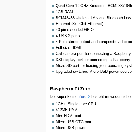
Quad Core 1.2GHz Broadcom BCM2837 64bi
1GB RAM
BCM43438 wireless LAN and Bluetooth Low E
Ethernet (3+: Gbit Ethernet)
40-pin extended GPIO
4 USB 2 ports
4 Pole stereo output and composite video po
Full size HDMI
CSI camera port for connecting a Raspberry
DSI display port for connecting a Raspberry
Micro SD port for loading your operating sys
Upgraded switched Micro USB power source 
Raspberry Pi Zero
Der super kleine
Zero
besteht im wesentlichen
1GHz, Single-core CPU
512MB RAM
Mini-HDMI port
Micro-USB OTG port
Micro-USB power