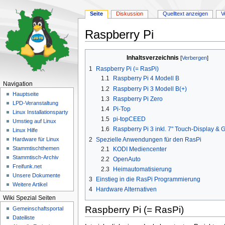
Seite
Diskussion
Quelltext anzeigen
V
Raspberry Pi
Zur
Zur
Inhaltsverzeichnis
Navigation
Suche
1
Raspberry Pi (= RasPi)
springen
springen
1.1
Raspberry Pi 4 Modell B
Navigation
1.2
Raspberry Pi 3 Modell B(+)
Hauptseite
1.3
Raspberry Pi Zero
LPD-Veranstaltung
1.4
Pi-Top
Linux Installationsparty
1.5
pi-topCEED
Umstieg auf Linux
1.6
Raspberry Pi 3 inkl. 7" Touch-Display &
Linux Hilfe
2
Spezielle Anwendungen für den RasPi
Hardware für Linux
Stammtischthemen
2.1
KODI Mediencenter
Stammtisch-Archiv
2.2
OpenAuto
Freifunk.net
2.3
Heimautomatisierung
Unsere Dokumente
3
Einstieg in die RasPi Programmierung
Weitere Artikel
4
Hardware Alternativen
Wiki Spezial Seiten
Raspberry Pi (= RasPi)
Gemeinschafts­portal
Dateiliste