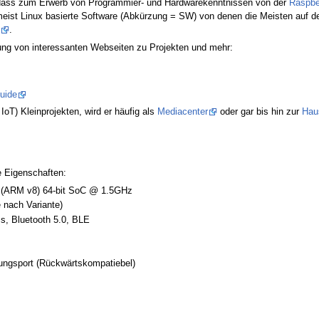
, dass zum Erwerb von Programmier- und Hardware­kenntnissen von der
Raspber
meist Linux basierte Software (Abkürzung = SW) von denen die Meisten auf d
.
ung von interessanten Webseiten zu Projekten und mehr:
uide
oT) Kleinprojekten, wird er häufig als
Mediacenter
oder gar bis hin zur
Hau
e Eigenschaften:
(ARM v8) 64-bit SoC @ 1.5GHz
nach Variante)
s, Bluetooth 5.0, BLE
ungsport (Rückwärtskompatiebel)