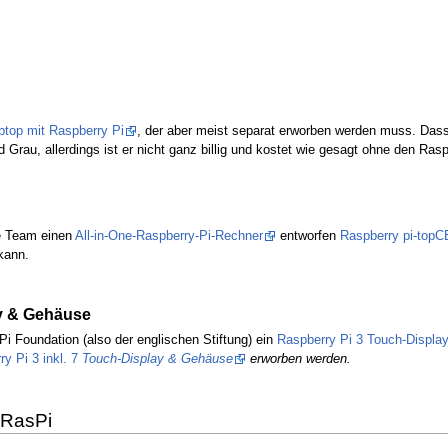
ptop mit Raspberry Pi
, der aber meist separat erworben werden muss. Dass
 Grau, allerdings ist er nicht ganz billig und kostet wie gesagt ohne den Ras
he Team einen
All-in-One-Raspberry-Pi-Rechner
entworfen
Raspberry pi-top
kann.
ay & Gehäuse
i Foundation (also der englischen Stiftung) ein
Raspberry Pi 3 Touch-Displa
y Pi 3 inkl. 7
Touch-Display & Gehäuse
erworben werden.
 RasPi