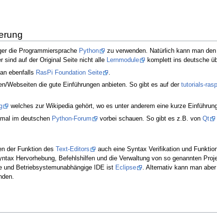
ierung
nger die Programmiersprache
Python
zu verwenden. Natürlich kann man den 
 sind auf der Original Seite nicht alle
Lernmodule
komplett ins deutsche üb
man ebenfalls
RasPi Foundation Seite
.
n/Webseiten die gute Einführungen anbieten. So gibt es auf der
tutorials-ras
g
welches zur Wikipedia gehört, wo es unter anderem eine kurze Einführun
 mal im deutschen
Python-Forum
vorbei schauen. So gibt es z.B. von
Qt
en der Funktion des
Text-Editors
auch eine Syntax Verifikation und Funkti
ntax Hervorhebung, Befehlshilfen und die Verwaltung von so genannten Pro
ete und Betriebsystemunabhängige IDE ist
Eclipse
. Alternativ kann man abe
nden.