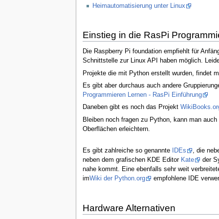
Heimautomatisierung unter Linux
Einstieg in die RasPi Programm
Die Raspberry Pi foundation empfiehlt für Anfä
Schnittstelle zur Linux API haben möglich. Leider
Projekte die mit Python erstellt wurden, findet 
Es gibt aber durchaus auch andere Gruppierunge
Programmieren Lernen - RasPi Einführung
Daneben gibt es noch das Projekt
WikiBooks.or
Bleiben noch fragen zu Python, kann man auch
Oberflächen erleichtern.
Es gibt zahlreiche so genannte
IDEs
, die neb
neben dem grafischen KDE Editor
Kate
der Sy
nahe kommt. Eine ebenfalls sehr weit verbreit
im
Wiki der Python.org
empfohlene IDE verwe
Hardware Alternativen