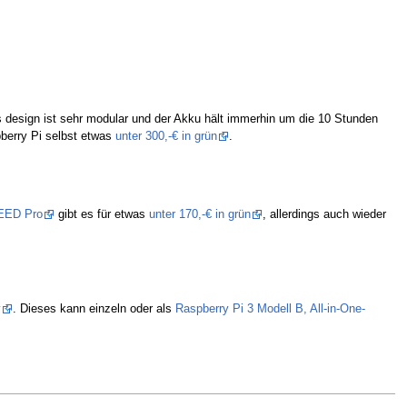
 design ist sehr modular und der Akku hält immerhin um die 10 Stunden
pberry Pi selbst etwas
unter 300,-€ in grün
.
CEED Pro
gibt es für etwas
unter 170,-€ in grün
, allerdings auch wieder
y
. Dieses kann einzeln oder als
Raspberry Pi 3 Modell B, All-in-One-