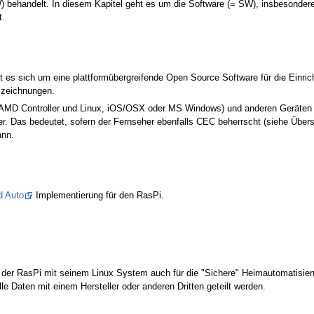
) behandelt. In diesem Kapitel geht es um die Software (= SW), insbesondere
t.
 es sich um eine plattformübergreifende Open Source Software für die Einri
uszeichnungen.
/AMD Controller und Linux, iOS/OSX oder MS Windows) und anderen Geräten (u
r. Das bedeutet, sofern der Fernseher ebenfalls CEC beherrscht (siehe Übers
ann.
d Auto
Implementierung für den RasPi.
.
der RasPi mit seinem Linux System auch für die "Sichere" Heimautomatisieru
le Daten mit einem Hersteller oder anderen Dritten geteilt werden.