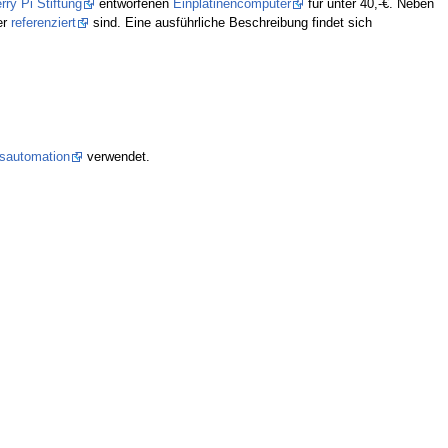
ry Pi Stiftung
entworfenen
Einplatinencomputer
für unter 40,-€. Neben
er
referenziert
sind. Eine ausführliche Beschreibung findet sich
sautomation
verwendet.