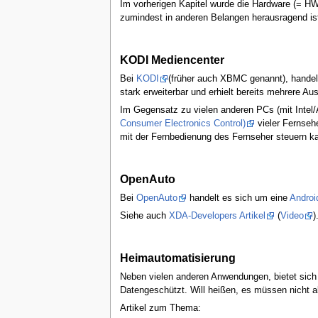
Im vorherigen Kapitel wurde die Hardware (= HW
zumindest in anderen Belangen herausragend is
KODI Mediencenter
Bei
KODI
(früher auch XBMC genannt), handelt
stark erweiterbar und erhielt bereits mehrere A
Im Gegensatz zu vielen anderen PCs (mit Intel
Consumer Electronics Control)
vieler Fernsehe
mit der Fernbedienung des Fernseher steuern k
OpenAuto
Bei
OpenAuto
handelt es sich um eine
Androi
Siehe auch
XDA-Developers Artikel
(
Video
)
Heimautomatisierung
Neben vielen anderen Anwendungen, bietet sich 
Datengeschützt. Will heißen, es müssen nicht al
Artikel zum Thema: