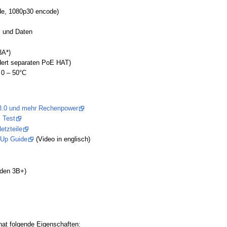
de, 1080p30 encode)
m und Daten
3A*)
rdert separaten PoE HAT)
 0 – 50°C
.0 und mehr Rechenpower
 Test
tzteile
etUp Guide
(Video in englisch)
 den 3B+)
 hat folgende Eigenschaften: