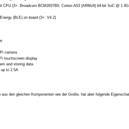
t CPU (3+: Broadcom BCM2837B0, Cortex-A53 (ARMv8) 64-bit SoC @ 1.4G
nergy (BLE) on board (3+: V4.2)
rt
 Pi camera
 Pi touchscreen display
tem and storing data
up to 2.5A
 aus den gleichen Komponenten wie der Große, hat aber folgende Eigenschaf