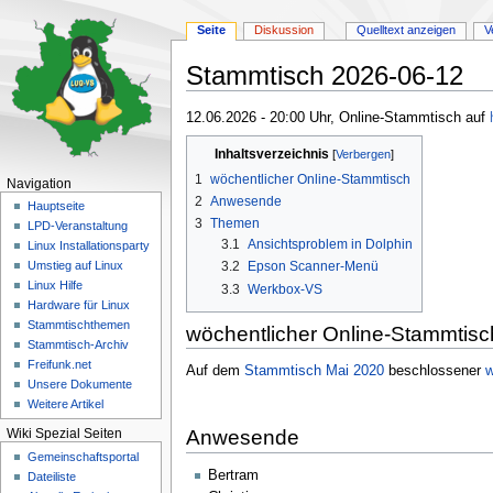
Seite
Diskussion
Quelltext anzeigen
V
Stammtisch 2026-06-12
Zur
Zur
12.06.2026 - 20:00 Uhr, Online-Stammtisch auf
Navigation
Suche
Inhaltsverzeichnis
springen
springen
1
wöchentlicher Online-Stammtisch
Navigation
2
Anwesende
Hauptseite
3
Themen
LPD-Veranstaltung
3.1
Ansichtsproblem in Dolphin
Linux Installationsparty
3.2
Epson Scanner-Menü
Umstieg auf Linux
Linux Hilfe
3.3
Werkbox-VS
Hardware für Linux
Stammtischthemen
wöchentlicher Online-Stammtisc
Stammtisch-Archiv
Freifunk.net
Auf dem
Stammtisch Mai 2020
beschlossener
w
Unsere Dokumente
Weitere Artikel
Anwesende
Wiki Spezial Seiten
Gemeinschafts­portal
Bertram
Dateiliste