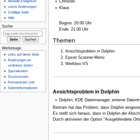
Aktuelle Ereignisse
Christian
Letzte Änderungen
Klaus
Zufällige Seite
Hilfe
Beginn: 20:00 Uhr
Suche
Ende: 21:00 Uhr
Themen
Werkzeuge
Ansichtsproblem in Dolphin
Links auf diese Seite
Epson Scanner-Menü
Änderungen an
Werkbox-VS
verlinkten Seiten
Spezialseiten
Druckversion
Permanenter Link
Seiten­informationen
Ansichtsproblem in Dolphin
Dolphin, KDE Dateimanager, externe Datentr
Bertram hat das Problem, dass Dolphin eingestec
Es stellt sich heraus, dass in Dolphin der Absch
Durch aktivieren der Option "Ausgeblendete Ort